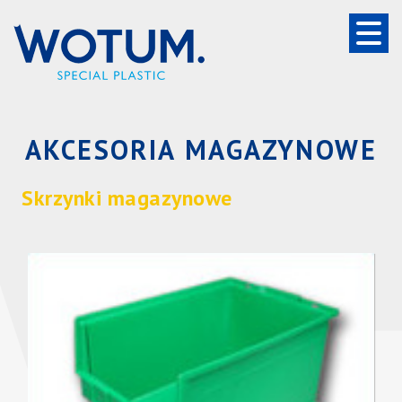
Home
O nas
AKCESORIA MAGAZYNOWE
Oferta
Skrzynki magazynowe
Węże techniczne
Płyty PP komorowe
Węże ssawne dla przemysłu drzewnego
Folie poliestrowe
Okładziny na rolki