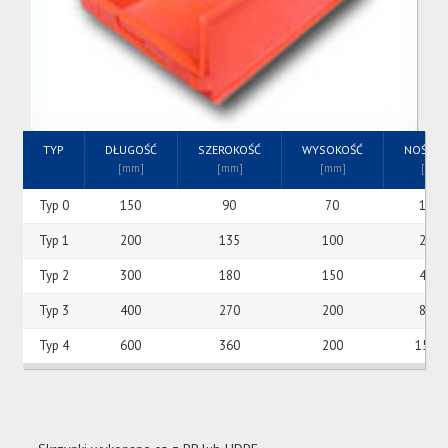
TYP
DŁUGOŚĆ
SZEROKOŚĆ
WYSOKOŚĆ
NOŚNO
[mm]
[mm]
[mm]
[kg]
Typ 0
150
90
70
1 kg
Typ 1
200
135
100
2 kg
Typ 2
300
180
150
4 kg
Typ 3
400
270
200
8 kg
Typ 4
600
360
200
15 kg