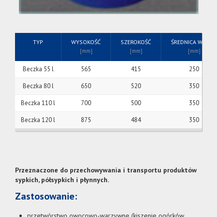
TYP
WYSOKOŚĆ
SZEROKOŚĆ
ŚREDNICA WLEWU
[mm]
[mm]
[mm]
Beczka 55 l
565
415
250
Beczka 80 l
650
520
350
Beczka 110 l
700
500
350
Beczka 120 l
875
484
350
Przeznaczone do przechowywania i transportu produktów
sypkich, półsypkich i płynnych.
Zastosowanie:
przetwórstwo owocowo-warzywne (kiszenie ogórków,