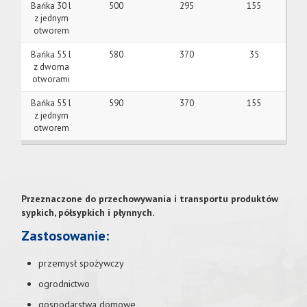
Bańka 30 l
500
295
155
z jednym
otworem
Bańka 55 l
580
370
35
z dwoma
otworami
Bańka 55 l
590
370
155
z jednym
otworem
Przeznaczone do przechowywania i transportu produktów
sypkich, półsypkich i płynnych.
Zastosowanie:
przemysł spożywczy
ogrodnictwo
gospodarstwa domowe